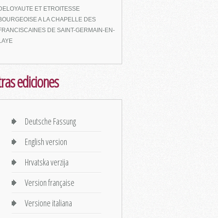
DELOYAUTE ET ETROITESSE
BOURGEOISE A LA CHAPELLE DES
FRANCISCAINES DE SAINT-GERMAIN-EN-
LAYE
ras ediciones
Deutsche Fassung
English version
Hrvatska verzija
Version française
Versione italiana