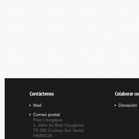
Contáctenos
Colaborar co
Mail
Donación
Correo postal
Paix Liturgique
1, allée du Bois Gougenot
78 290 Croissy-Sur-Seine
FRANCIA