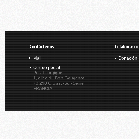
Contáctenos
Colaborar co
Mail
Donación
Correo postal
Paix Liturgique
1, allée du Bois Gougenot
78 290 Croissy-Sur-Seine
FRANCIA