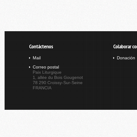
Contáctenos
Colaborar co
Mail
Donación
Correo postal
Paix Liturgique
1, allée du Bois Gougenot
78 290 Croissy-Sur-Seine
FRANCIA